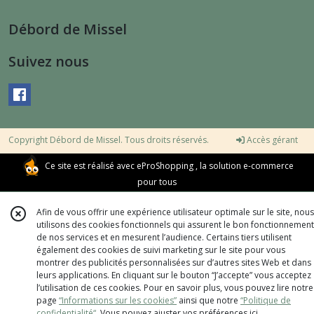
Débord de Missel
Suivez nous
Copyright Débord de Missel. Tous droits réservés.
Accès gérant
Ce site est réalisé avec
eProShopping
, la solution e-commerce
pour tous
Afin de vous offrir une expérience utilisateur optimale sur le site, nous
utilisons des cookies fonctionnels qui assurent le bon fonctionnement
de nos services et en mesurent l’audience. Certains tiers utilisent
également des cookies de suivi marketing sur le site pour vous
montrer des publicités personnalisées sur d’autres sites Web et dans
leurs applications. En cliquant sur le bouton “J’accepte” vous acceptez
l’utilisation de ces cookies. Pour en savoir plus, vous pouvez lire notre
page
“Informations sur les cookies”
ainsi que notre
“Politique de
confidentialité“
. Vous pouvez ajuster vos préférences
ici
.