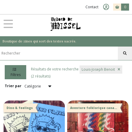
Fermer
Contact
0
FILTRES
Tous
Boutique de zines qui sort des textes sacrés.
les
produits
les
autres
Résultats de votre recherche
Louis-Joseph Benoit
jeux
Filtres
(2)
(2 résultats)
Trier par
Afficher
les
Dino & feelings
Aventure folklorique canadienne pour Mörk Borg
résultats