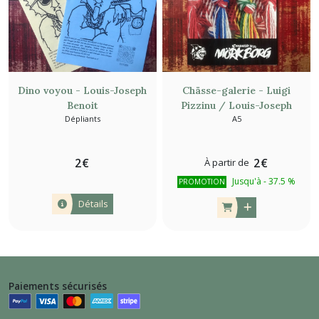
Dino voyou - Louis-Joseph
Chässe-galerie - Luigi
Benoit
Pizzinu / Louis-Joseph
Dépliants
A5
Benoit
2
€
2
€
À partir de
Jusqu'à
-
37.5
%
PROMOTION
Détails
Paiements sécurisés