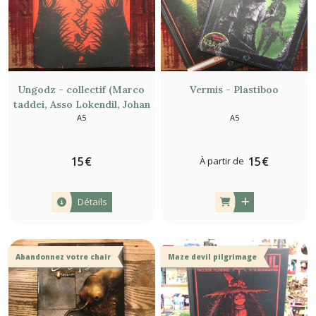
les
résultats
Ungodz - collectif (Marco
Vermis - Plastiboo
taddei, Asso Lokendil, Johan
A5
A5
Nohr, Plastiboo, Fat Gomez,
Alfred Pietroni, Aleksandra
Czudzak et Filip Ugrin)
15
€
15
€
À partir de
Détails
Abandonnez votre chair
Maze devil pilgrimage