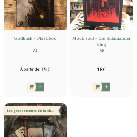
Godhusk - Plastiboo
Mock soul - the Salamander
king
A5
A5
15
€
18
€
À partir de
Les grondements de la chair