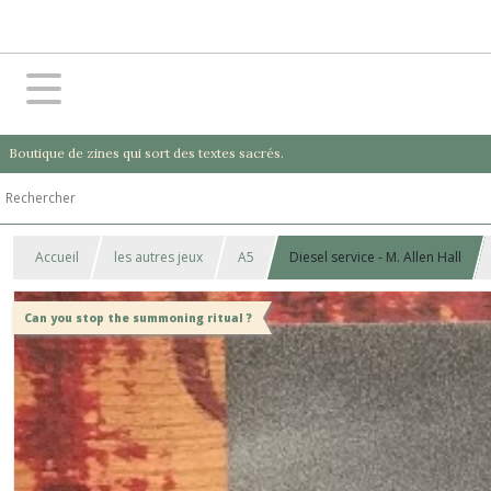
Boutique de zines qui sort des textes sacrés.
Accueil
les autres jeux
A5
Diesel service - M. Allen Hall
Can you stop the summoning ritual ?