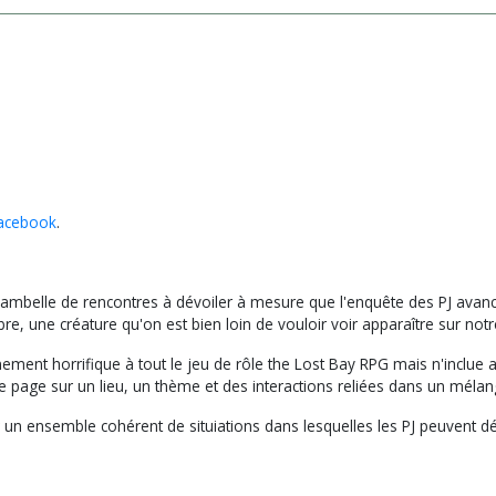
acebook
.
ribambelle de rencontres à dévoiler à mesure que l'enquête des PJ ava
re, une créature qu'on est bien loin de vouloir voir apparaître sur notr
ent horrifique à tout le jeu de rôle the Lost Bay RPG mais n'inclue au
e page sur un lieu, un thème et des interactions reliées dans un méla
 un ensemble cohérent de situiations dans lesquelles les PJ peuvent 