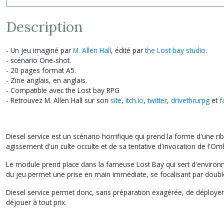
Description
- Un jeu imaginé par
M. Allen Hall
,
édité par
the Lost bay studio
.
- scénario One-shot.
- 20 pages format A5.
- Zine anglais, en anglais.
- Compatible avec the Lost bay RPG
- Retrouvez M. Allen Hall sur son
site
,
itch.io
,
twitter
,
drivethrurpg
et
f
Diesel service est un scénario horrifique qui prend la forme d'une 
agissement d'un culte occulte et de sa tentative d'invocation de l'Omb
Le module prend place dans la fameuse Lost Bay qui sert d'environnem
du jeu permet une prise en main immédiate, se focalisant par doubl
Diesel service permet donc, sans préparation exagérée, de déployer
déjouer à tout prix.