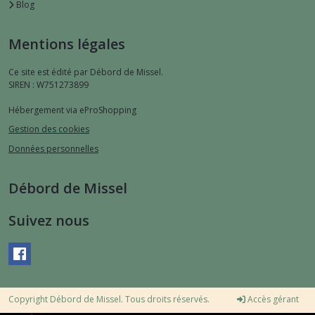
Blog
Mentions légales
Ce site est édité par Débord de Missel.
SIREN : W751273899
Hébergement via eProShopping
Gestion des cookies
Données personnelles
Débord de Missel
Suivez nous
Copyright Débord de Missel. Tous droits réservés.
Accès gérant