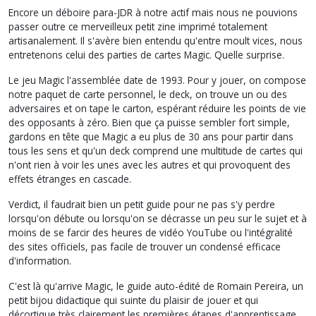
Encore un déboire para-JDR à notre actif mais nous ne pouvions
passer outre ce merveilleux petit zine imprimé totalement
artisanalement. Il s'avère bien entendu qu'entre moult vices, nous
entretenons celui des parties de cartes Magic. Quelle surprise.
Le jeu Magic l'assemblée date de 1993. Pour y jouer, on compose
notre paquet de carte personnel, le deck, on trouve un ou des
adversaires et on tape le carton, espérant réduire les points de vie
des opposants à zéro. Bien que ça puisse sembler fort simple,
gardons en tête que Magic a eu plus de 30 ans pour partir dans
tous les sens et qu'un deck comprend une multitude de cartes qui
n'ont rien à voir les unes avec les autres et qui provoquent des
effets étranges en cascade.
Verdict, il faudrait bien un petit guide pour ne pas s'y perdre
lorsqu'on débute ou lorsqu'on se décrasse un peu sur le sujet et à
moins de se farcir des heures de vidéo YouTube ou l'intégralité
des sites officiels, pas facile de trouver un condensé efficace
d'information.
C'est là qu'arrive Magic, le guide auto-édité de Romain Pereira, un
petit bijou didactique qui suinte du plaisir de jouer et qui
décortique très clairement les premières étapes d'apprentissage