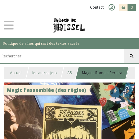
Contact
0
Boutique de zines qui sort des textes sacrés.
Accueil
les autres jeux
A5
Magic - Romain Pereira
Magic l'assemblée (des règles)