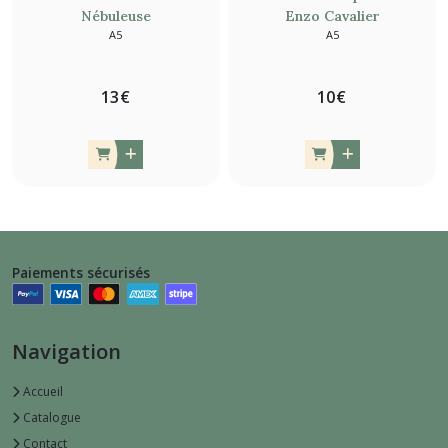
Nébuleuse
Enzo Cavalier
A5
A5
13
€
10
€
Paiements sécurisés
Navigation
Accueil
Catalogue
Contact