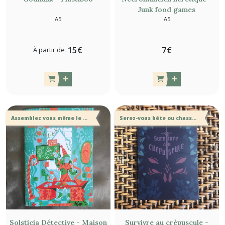
Junk food games
A5
A5
15
€
7
€
À partir de
Assemblez vous même le mystère à résoudre !
Serez-vous bête ou chasseur ?
Solsticia Détective - Maison
Survivre au crépuscule -