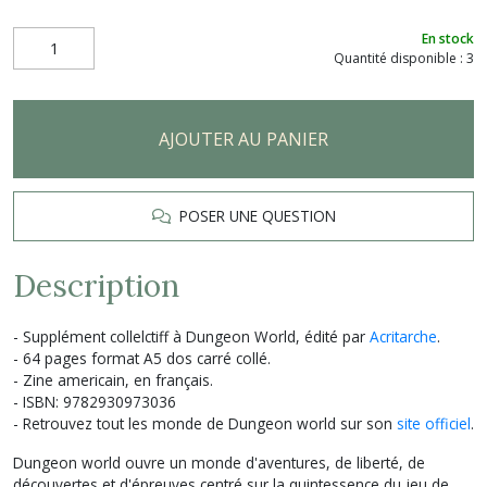
En stock
Quantité disponible : 3
AJOUTER AU PANIER
POSER UNE QUESTION
Description
- Supplément collelctiff à Dungeon World, édité par
Acritarche
.
- 64 pages format A5 dos carré collé.
- Zine americain, en français.
- ISBN: 9782930973036
- Retrouvez tout les monde de Dungeon world sur son
site officiel
.
Dungeon world ouvre un monde d'aventures, de liberté, de
découvertes et d'épreuves centré sur la quintessence du jeu de