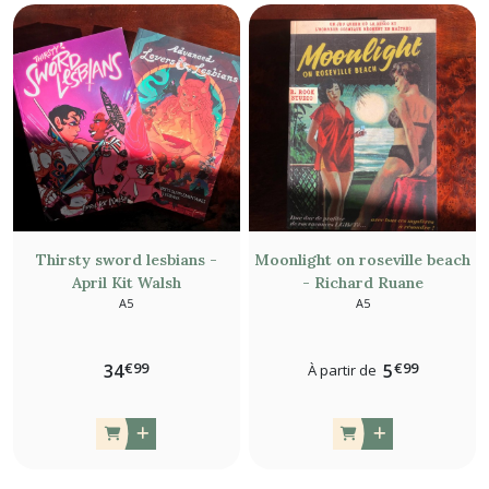
Thirsty sword lesbians -
Moonlight on roseville beach
April Kit Walsh
- Richard Ruane
A5
A5
€
99
€
99
34
5
À partir de