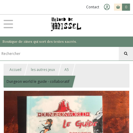
Contact
0
Boutique de zines qui sort des textes sacrés.
Accueil
les autres jeux
A5
Dungeon world le guide - collaboratif