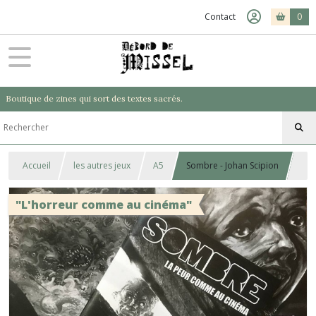
Contact
0
Boutique de zines qui sort des textes sacrés.
Accueil
les autres jeux
A5
Sombre - Johan Scipion
"L'horreur comme au cinéma"