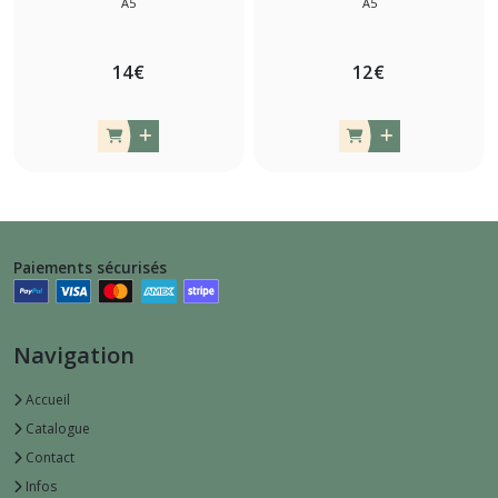
A5
A5
14
€
12
€
Paiements sécurisés
Navigation
Accueil
Catalogue
Contact
Infos