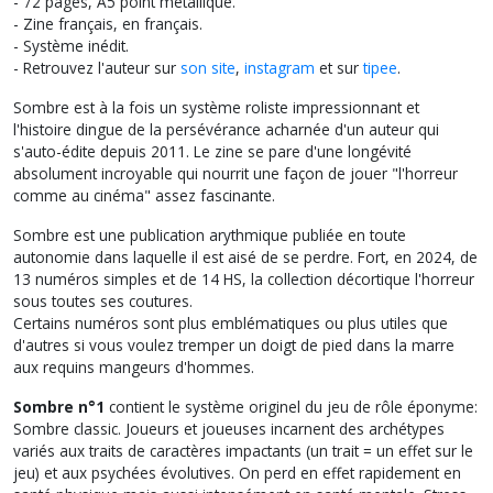
- 72 pages, A5 point metallique.
- Zine français, en français.
- Système inédit.
- Retrouvez l'auteur sur
son site
,
instagram
et sur
tipee
.
Sombre est à la fois un système roliste impressionnant et
l'histoire dingue de la persévérance acharnée d'un auteur qui
s'auto-édite depuis 2011. Le zine se pare d'une longévité
absolument incroyable qui nourrit une façon de jouer "l'horreur
comme au cinéma" assez fascinante.
Sombre est une publication arythmique publiée en toute
autonomie dans laquelle il est aisé de se perdre. Fort, en 2024, de
13 numéros simples et de 14 HS, la collection décortique l'horreur
sous toutes ses coutures.
Certains numéros sont plus emblématiques ou plus utiles que
d'autres si vous voulez tremper un doigt de pied dans la marre
aux requins mangeurs d'hommes.
Sombre n°1
contient le système originel du jeu de rôle éponyme:
Sombre classic. Joueurs et joueuses incarnent des archétypes
variés aux traits de caractères impactants (un trait = un effet sur le
jeu) et aux psychées évolutives. On perd en effet rapidement en