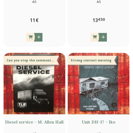
A5
A5
€
50
11
€
13
Can you stop the summoning ritual ?
Strong content warning
Diesel service - M. Allen Hall
Unit DH-17 - Iko